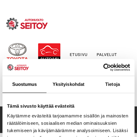
Skip
to
content
ETUSIVU
PALVELUT
Suostumus
Yksityiskohdat
Tietoja
YHTEYSTIEDOT
YRITYS
Tämä sivusto käyttää evästeitä
Käytämme evästeitä tarjoamamme sisällön ja mainosten
Autohuolto Seitoy
Etusivu
Autohuolto Seitoy
räätälöimiseen, sosiaalisen median ominaisuuksien
tukemiseen ja kävijämäärämme analysoimiseen. Lisäksi