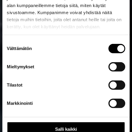
alan kumppaneillemme tietoja siitä, miten käytät
sivustoamme. Kumppanimme voivat yhdistää näitä
tietoja muihin tietoihin, joita olet antanut heille tai joita on
kerätty, kun olet käyttänyt heidän palvelujaan.
Evästeet >
Suostumuksen
Välttämätön
valinta
Mieltymykset
Tilastot
Markkinointi
Salli kaikki