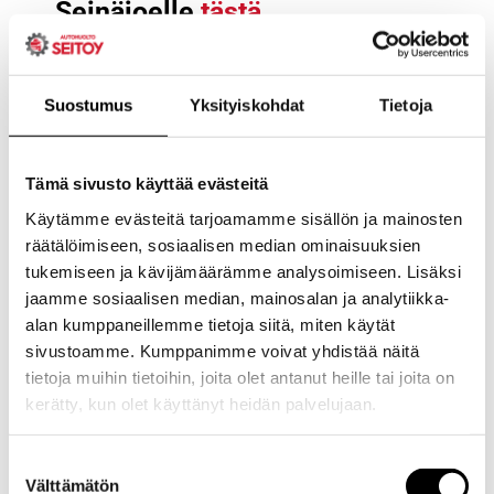
Seinäjoelle
tästä
Voit olla meihin yhteydessä
Puhelimella
06 429 2020
(Seinäjoki) ja
06 457 5060
Suostumus
Yksityiskohdat
Tietoja
(Jalasjärvi)
Sähköpostilla
huolto@seitoy.fi
ja
jalasjarvi@seitoy.fi
Tämä sivusto käyttää evästeitä
Yhteydenottolomakkeella
Käytämme evästeitä tarjoamamme sisällön ja mainosten
Suorat yhteystiedot
räätälöimiseen, sosiaalisen median ominaisuuksien
tukemiseen ja kävijämäärämme analysoimiseen. Lisäksi
jaamme sosiaalisen median, mainosalan ja analytiikka-
alan kumppaneillemme tietoja siitä, miten käytät
sivustoamme. Kumppanimme voivat yhdistää näitä
tietoja muihin tietoihin, joita olet antanut heille tai joita on
kerätty, kun olet käyttänyt heidän palvelujaan.
Evästeet >
Suostumuksen
Välttämätön
valinta