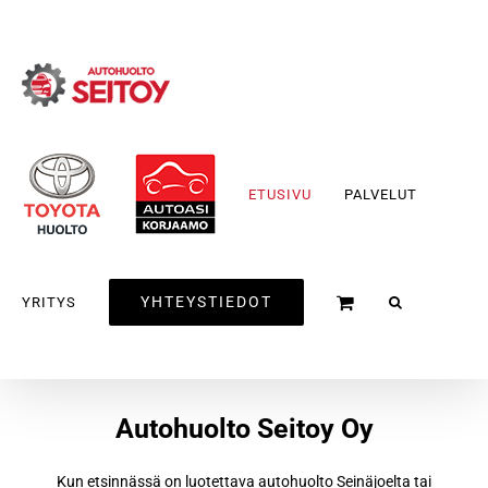
Skip
to
content
ETUSIVU
PALVELUT
YHTEYSTIEDOT
YRITYS
Autohuolto Seitoy Oy
Kun etsinnässä on luotettava autohuolto Seinäjoelta tai