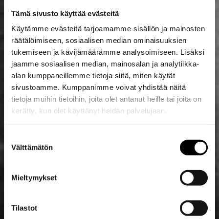
Tämä sivusto käyttää evästeitä
Käytämme evästeitä tarjoamamme sisällön ja mainosten
räätälöimiseen, sosiaalisen median ominaisuuksien
tukemiseen ja kävijämäärämme analysoimiseen. Lisäksi
jaamme sosiaalisen median, mainosalan ja analytiikka-
alan kumppaneillemme tietoja siitä, miten käytät
sivustoamme. Kumppanimme voivat yhdistää näitä
tietoja muihin tietoihin, joita olet antanut heille tai joita on
kerätty, kun olet käyttänyt heidän palvelujaan.
Evästeet >
Suostumuksen
Välttämätön
valinta
Mieltymykset
Tilastot