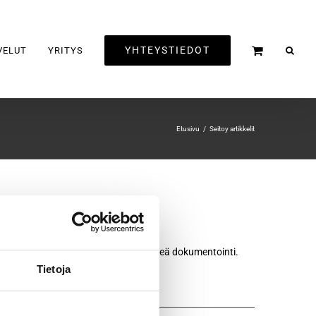
YHTEYSTIEDOT
VELUT
YRITYS
Etusivu
Seitoy artikkelit
ja ohjeiden mukaan ja työstä jää selkeä dokumentointi.
Tietoja