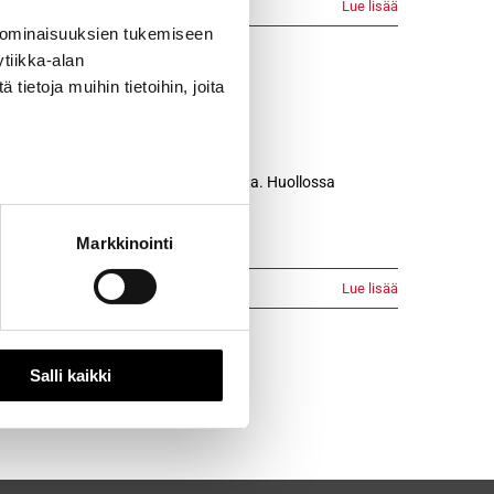
Lue lisää
 ominaisuuksien tukemiseen
tiikka-alan
ietoja muihin tietoihin, joita
 15 000–30 000 km tai 12–24 kuukautta. Huollossa
Markkinointi
Lue lisää
Salli kaikki