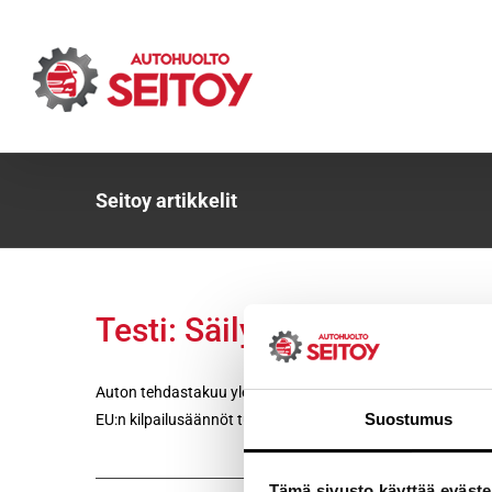
Skip
to
content
Seitoy artikkelit
Testi: Säilyykö takuu
Auton tehdastakuu yleensä säilyy, vaikka huollatat auton
Suostumus
EU:n kilpailusäännöt tukevat sitä, ettei huoltoa ole pakko 
Tämä sivusto käyttää eväste