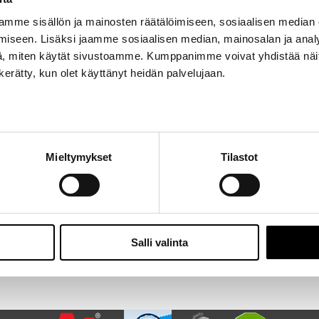
mme sisällön ja mainosten räätälöimiseen, sosiaalisen median
iseen. Lisäksi jaamme sosiaalisen median, mainosalan ja analy
, miten käytät sivustoamme. Kumppanimme voivat yhdistää näitä t
n kerätty, kun olet käyttänyt heidän palvelujaan.
stajan huolto-ohjelman mukainen kilometri- tai aikaraja täyttyy, usein
to pysyy turvallisena ja luotettavana [...]
Mieltymykset
Tilastot
Salli valinta