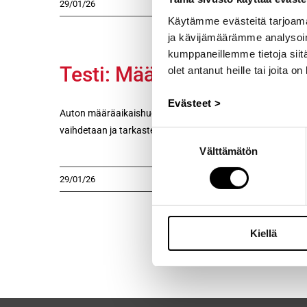
29/01/26
Käytämme evästeitä tarjoama
ja kävijämäärämme analysoim
kumppaneillemme tietoja siitä
Testi: Määräaikaishuolto
olet antanut heille tai joita o
Evästeet >
Auton määräaikaishuolto kannattaa tehdä, kun auton valmi
vaihdetaan ja tarkastetaan kuluvia osia ja nesteitä, jotta au
Suostumuksen
Välttämätön
valinta
29/01/26
Kiellä