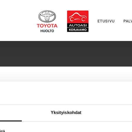
ETUSIVU
PAL
 monimerkkikorjaamolla, kun huolto tehdään valmistajan huolto-ohjelman 
Yksityiskohdat
tehdä merkkihuollossa. Alla käymme läpi tärkeimmät [...]
itä