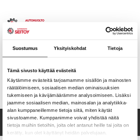
Skip
to
content
Suostumus
Yksityiskohdat
Tietoja
ETUSIVU
PALVELUT
Tämä sivusto käyttää evästeitä
Käytämme evästeitä tarjoamamme sisällön ja mainosten
YHTEYSTIEDOT
YRITYS
räätälöimiseen, sosiaalisen median ominaisuuksien
tukemiseen ja kävijämäärämme analysoimiseen. Lisäksi
jaamme sosiaalisen median, mainosalan ja analytiikka-
alan kumppaneillemme tietoja siitä, miten käytät
sivustoamme. Kumppanimme voivat yhdistää näitä
Uncategorized
Etusivu
Uncategorized
tietoja muihin tietoihin, joita olet antanut heille tai joita on
kerätty, kun olet käyttänyt heidän palvelujaan.