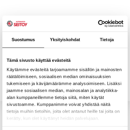
Skip
to
content
Suostumus
Yksityiskohdat
Tietoja
ETUSIVU
PALVELUT
Tämä sivusto käyttää evästeitä
Käytämme evästeitä tarjoamamme sisällön ja mainosten
räätälöimiseen, sosiaalisen median ominaisuuksien
YHTEYSTIEDOT
YRITYS
tukemiseen ja kävijämäärämme analysoimiseen. Lisäksi
jaamme sosiaalisen median, mainosalan ja analytiikka-
alan kumppaneillemme tietoja siitä, miten käytät
sivustoamme. Kumppanimme voivat yhdistää näitä
tietoja muihin tietoihin, joita olet antanut heille tai joita on
kerätty, kun olet käyttänyt heidän palvelujaan.
Valitun kaltaisia tuotteita ei löytynyt.