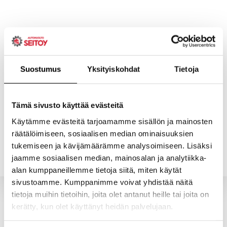
Skip
to
content
Suostumus
Yksityiskohdat
Tietoja
ETUSIVU
PALVELUT
Tämä sivusto käyttää evästeitä
Käytämme evästeitä tarjoamamme sisällön ja mainosten
räätälöimiseen, sosiaalisen median ominaisuuksien
YHTEYSTIEDOT
YRITYS
tukemiseen ja kävijämäärämme analysoimiseen. Lisäksi
jaamme sosiaalisen median, mainosalan ja analytiikka-
alan kumppaneillemme tietoja siitä, miten käytät
sivustoamme. Kumppanimme voivat yhdistää näitä
tietoja muihin tietoihin, joita olet antanut heille tai joita on
kerätty, kun olet käyttänyt heidän palvelujaan.
Valitun kaltaisia tuotteita ei löytynyt.