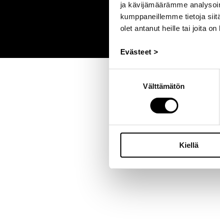
ja kävijämäärämme analysoim
kumppaneillemme tietoja siitä
olet antanut heille tai joita o
Evästeet >
Suostumuksen
Välttämätön
valinta
Kiellä