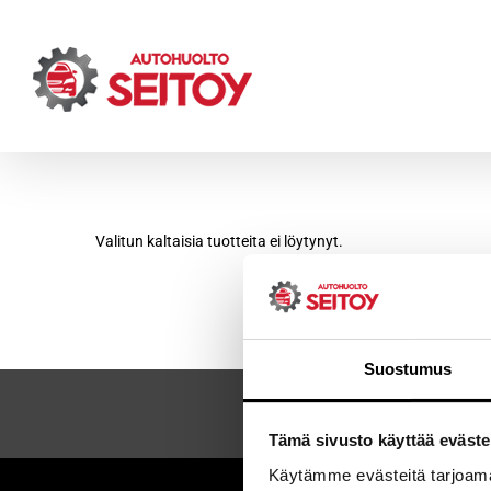
Skip
to
content
Valitun kaltaisia tuotteita ei löytynyt.
Suostumus
Tämä sivusto käyttää eväste
Käytämme evästeitä tarjoama
Sei