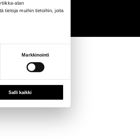
tiikka-alan
0
ietoja muihin tietoihin, joita
Markkinointi
Salli kaikki