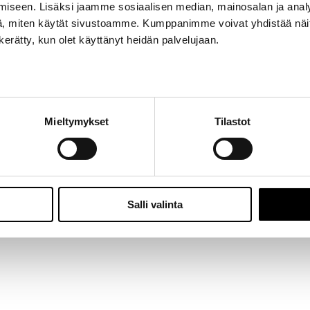
iseen. Lisäksi jaamme sosiaalisen median, mainosalan ja analy
Jalasjärvi: Hallitie 1, 61600 Jalasjärvi | Avoinna: Ma-Pe 8:00 – 16:00 |
06 457 506
, miten käytät sivustoamme. Kumppanimme voivat yhdistää näitä t
© 2024 - Seitoy Oy | Desing by
KOKO-Markkinointi
n kerätty, kun olet käyttänyt heidän palvelujaan.
Facebook
Instagram
Mieltymykset
Tilastot
Salli valinta