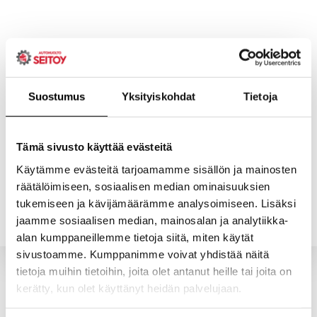
Skip
to
content
Suostumus
Yksityiskohdat
Tietoja
ETUSIVU
PALVELUT
Tämä sivusto käyttää evästeitä
Käytämme evästeitä tarjoamamme sisällön ja mainosten
räätälöimiseen, sosiaalisen median ominaisuuksien
YHTEYSTIEDOT
YRITYS
tukemiseen ja kävijämäärämme analysoimiseen. Lisäksi
jaamme sosiaalisen median, mainosalan ja analytiikka-
alan kumppaneillemme tietoja siitä, miten käytät
sivustoamme. Kumppanimme voivat yhdistää näitä
tietoja muihin tietoihin, joita olet antanut heille tai joita on
kerätty, kun olet käyttänyt heidän palvelujaan.
Valitun kaltaisia tuotteita ei löytynyt.