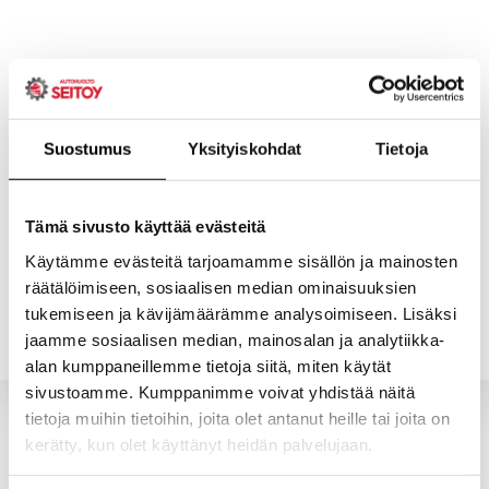
Skip
to
content
Suostumus
Yksityiskohdat
Tietoja
ETUSIVU
PALVELUT
Tämä sivusto käyttää evästeitä
Käytämme evästeitä tarjoamamme sisällön ja mainosten
räätälöimiseen, sosiaalisen median ominaisuuksien
YHTEYSTIEDOT
YRITYS
tukemiseen ja kävijämäärämme analysoimiseen. Lisäksi
jaamme sosiaalisen median, mainosalan ja analytiikka-
alan kumppaneillemme tietoja siitä, miten käytät
sivustoamme. Kumppanimme voivat yhdistää näitä
tietoja muihin tietoihin, joita olet antanut heille tai joita on
kerätty, kun olet käyttänyt heidän palvelujaan.
Valitun kaltaisia tuotteita ei löytynyt.