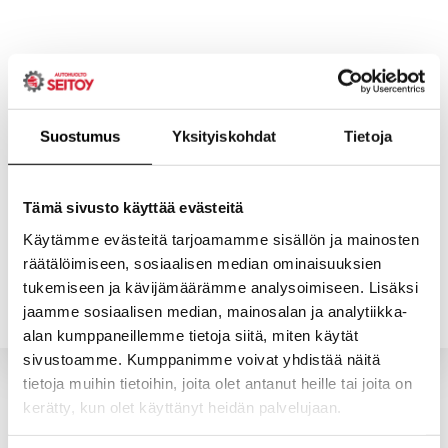
Skip
to
content
Suostumus
Yksityiskohdat
Tietoja
ETUSIVU
PALVELUT
Tämä sivusto käyttää evästeitä
Käytämme evästeitä tarjoamamme sisällön ja mainosten
räätälöimiseen, sosiaalisen median ominaisuuksien
YHTEYSTIEDOT
YRITYS
tukemiseen ja kävijämäärämme analysoimiseen. Lisäksi
jaamme sosiaalisen median, mainosalan ja analytiikka-
alan kumppaneillemme tietoja siitä, miten käytät
sivustoamme. Kumppanimme voivat yhdistää näitä
tietoja muihin tietoihin, joita olet antanut heille tai joita on
kerätty, kun olet käyttänyt heidän palvelujaan.
Valitun kaltaisia tuotteita ei löytynyt.