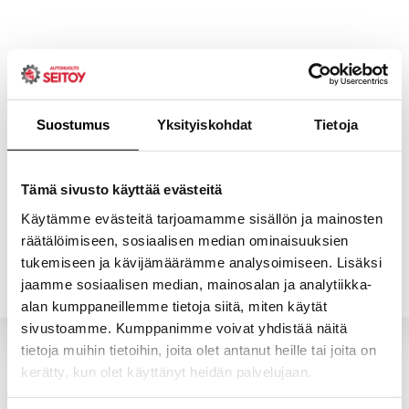
Skip
to
content
Suostumus
Yksityiskohdat
Tietoja
ETUSIVU
PALVELUT
Tämä sivusto käyttää evästeitä
Käytämme evästeitä tarjoamamme sisällön ja mainosten
räätälöimiseen, sosiaalisen median ominaisuuksien
YHTEYSTIEDOT
YRITYS
tukemiseen ja kävijämäärämme analysoimiseen. Lisäksi
jaamme sosiaalisen median, mainosalan ja analytiikka-
alan kumppaneillemme tietoja siitä, miten käytät
sivustoamme. Kumppanimme voivat yhdistää näitä
tietoja muihin tietoihin, joita olet antanut heille tai joita on
kerätty, kun olet käyttänyt heidän palvelujaan.
Valitun kaltaisia tuotteita ei löytynyt.