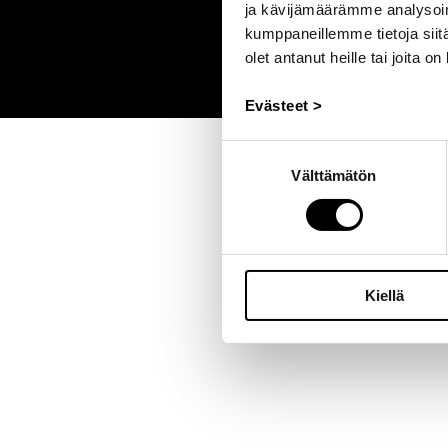
ja kävijämäärämme analysoim
kumppaneillemme tietoja siitä
olet antanut heille tai joita o
Evästeet >
Suostumuksen
Välttämätön
valinta
Kiellä