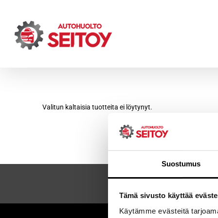
Skip
to
content
Valitun kaltaisia tuotteita ei löytynyt.
Suostumus
Tämä sivusto käyttää eväste
Käytämme evästeitä tarjoama
Sei