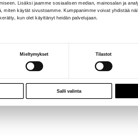
iseen. Lisäksi jaamme sosiaalisen median, mainosalan ja analy
Jalasjärvi: Hallitie 1, 61600 Jalasjärvi | Avoinna: Ma-Pe 8:00 – 16:00 |
06 457 506
, miten käytät sivustoamme. Kumppanimme voivat yhdistää näitä t
© 2024 - Seitoy Oy | Desing by
KOKO-Markkinointi
n kerätty, kun olet käyttänyt heidän palvelujaan.
Facebook
Instagram
Mieltymykset
Tilastot
Salli valinta