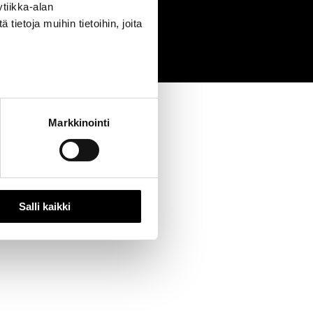
tiikka-alan
0
ietoja muihin tietoihin, joita
Markkinointi
Salli kaikki