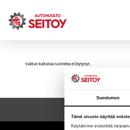
Skip
to
content
Valitun kaltaisia tuotteita ei löytynyt.
Suostumus
Tämä sivusto käyttää eväste
Käytämme evästeitä tarjoama
Sei