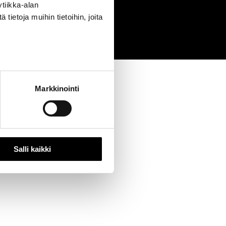
tiikka-alan
0
ietoja muihin tietoihin, joita
Markkinointi
Salli kaikki