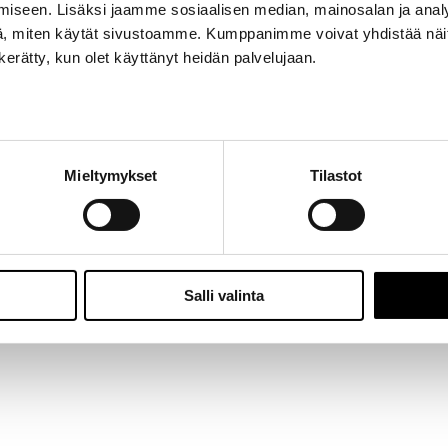
iseen. Lisäksi jaamme sosiaalisen median, mainosalan ja analy
Jalasjärvi: Hallitie 1, 61600 Jalasjärvi | Avoinna: Ma-Pe 8:00 – 16:00 |
06 457 506
, miten käytät sivustoamme. Kumppanimme voivat yhdistää näitä t
© 2024 - Seitoy Oy | Desing by
KOKO-Markkinointi
n kerätty, kun olet käyttänyt heidän palvelujaan.
Facebook
Instagram
Mieltymykset
Tilastot
Salli valinta