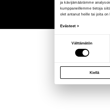
ja kävijämäärämme analysoim
kumppaneillemme tietoja siitä
olet antanut heille tai joita o
Evästeet >
Suostumuksen
Välttämätön
valinta
Kiellä