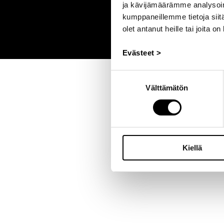
ja kävijämäärämme analysoim
kumppaneillemme tietoja siitä
olet antanut heille tai joita o
Evästeet >
Suostumuksen
Välttämätön
valinta
Kiellä