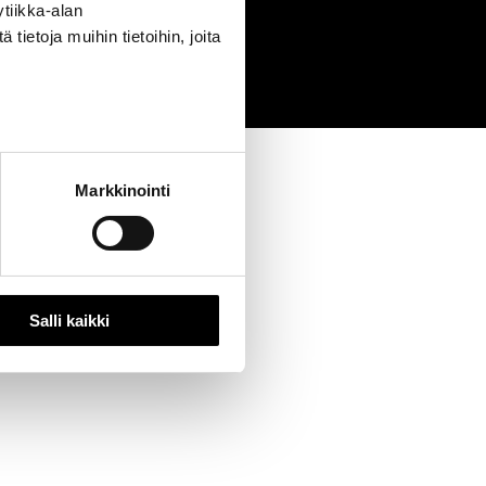
tiikka-alan
0
ietoja muihin tietoihin, joita
Markkinointi
Salli kaikki