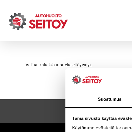
Skip
to
content
Valitun kaltaisia tuotteita ei löytynyt.
Suostumus
Tämä sivusto käyttää eväste
Käytämme evästeitä tarjoama
Sei