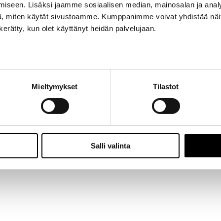
iseen. Lisäksi jaamme sosiaalisen median, mainosalan ja analy
Jalasjärvi: Hallitie 1, 61600 Jalasjärvi | Avoinna: Ma-Pe 8:00 – 16:00 |
06 457 506
, miten käytät sivustoamme. Kumppanimme voivat yhdistää näitä t
© 2024 - Seitoy Oy | Desing by
KOKO-Markkinointi
n kerätty, kun olet käyttänyt heidän palvelujaan.
Facebook
Instagram
Mieltymykset
Tilastot
Salli valinta