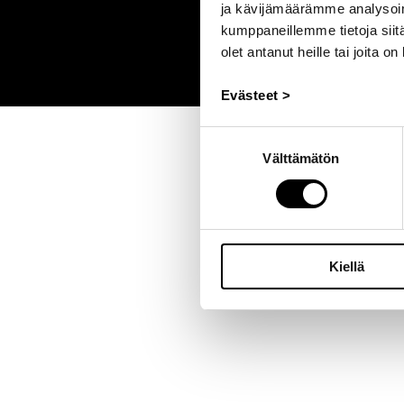
ja kävijämäärämme analysoim
kumppaneillemme tietoja siitä
olet antanut heille tai joita o
Evästeet >
Suostumuksen
Välttämätön
valinta
Kiellä