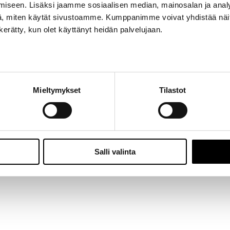
iseen. Lisäksi jaamme sosiaalisen median, mainosalan ja analy
Jalasjärvi: Hallitie 1, 61600 Jalasjärvi | Avoinna: Ma-Pe 8:00 – 16:00 |
06 457 506
, miten käytät sivustoamme. Kumppanimme voivat yhdistää näitä t
© 2024 - Seitoy Oy | Desing by
KOKO-Markkinointi
n kerätty, kun olet käyttänyt heidän palvelujaan.
Facebook
Instagram
Mieltymykset
Tilastot
Salli valinta