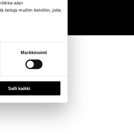
tiikka-alan
0
ietoja muihin tietoihin, joita
Markkinointi
Salli kaikki