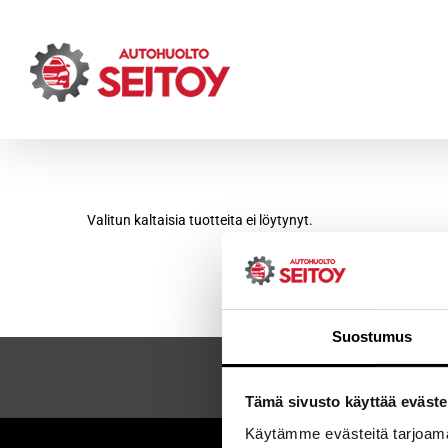
Skip
to
content
Valitun kaltaisia tuotteita ei löytynyt.
Suostumus
Tämä sivusto käyttää eväste
Käytämme evästeitä tarjoama
Sei