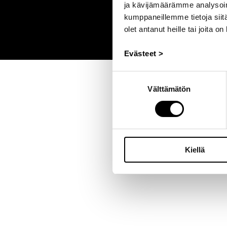
ja kävijämäärämme analysoim
kumppaneillemme tietoja siitä
olet antanut heille tai joita o
Evästeet >
Suostumuksen
Välttämätön
valinta
Kiellä