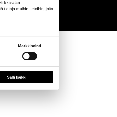
tiikka-alan
0
ietoja muihin tietoihin, joita
Markkinointi
Salli kaikki