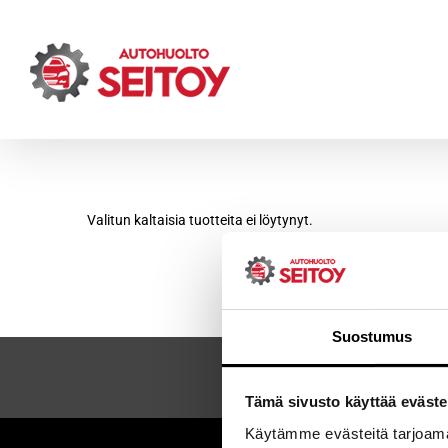
Skip
to
content
Valitun kaltaisia tuotteita ei löytynyt.
Suostumus
Tämä sivusto käyttää eväste
Käytämme evästeitä tarjoama
Sei