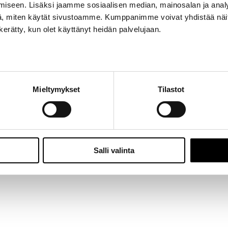
iseen. Lisäksi jaamme sosiaalisen median, mainosalan ja analy
Jalasjärvi: Hallitie 1, 61600 Jalasjärvi | Avoinna: Ma-Pe 8:00 – 16:00 |
06 457 506
, miten käytät sivustoamme. Kumppanimme voivat yhdistää näitä t
© 2024 - Seitoy Oy | Desing by
KOKO-Markkinointi
n kerätty, kun olet käyttänyt heidän palvelujaan.
Facebook
Instagram
Mieltymykset
Tilastot
Salli valinta