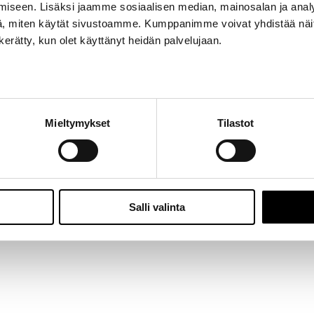
iseen. Lisäksi jaamme sosiaalisen median, mainosalan ja analy
Jalasjärvi: Hallitie 1, 61600 Jalasjärvi | Avoinna: Ma-Pe 8:00 – 16:00 |
06 457 506
, miten käytät sivustoamme. Kumppanimme voivat yhdistää näitä t
© 2024 - Seitoy Oy | Desing by
KOKO-Markkinointi
n kerätty, kun olet käyttänyt heidän palvelujaan.
Facebook
Instagram
Mieltymykset
Tilastot
Salli valinta