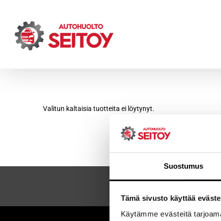
Skip
to
content
Valitun kaltaisia tuotteita ei löytynyt.
Suostumus
Tämä sivusto käyttää eväste
Käytämme evästeitä tarjoama
Sei