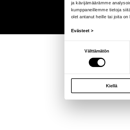
ja kävijämäärämme analysoim
kumppaneillemme tietoja siitä
olet antanut heille tai joita o
Evästeet >
Suostumuksen
Välttämätön
valinta
Kiellä