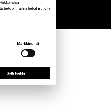
tiikka-alan
0
ietoja muihin tietoihin, joita
Markkinointi
Salli kaikki