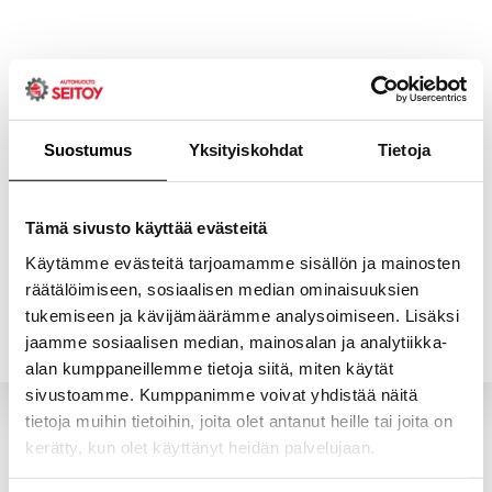
Skip
to
content
Suostumus
Yksityiskohdat
Tietoja
ETUSIVU
PALVELUT
Tämä sivusto käyttää evästeitä
Käytämme evästeitä tarjoamamme sisällön ja mainosten
räätälöimiseen, sosiaalisen median ominaisuuksien
YHTEYSTIEDOT
YRITYS
tukemiseen ja kävijämäärämme analysoimiseen. Lisäksi
jaamme sosiaalisen median, mainosalan ja analytiikka-
alan kumppaneillemme tietoja siitä, miten käytät
sivustoamme. Kumppanimme voivat yhdistää näitä
tietoja muihin tietoihin, joita olet antanut heille tai joita on
kerätty, kun olet käyttänyt heidän palvelujaan.
Valitun kaltaisia tuotteita ei löytynyt.