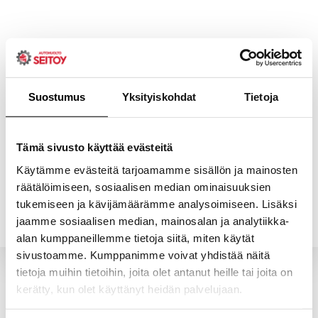
Skip
to
content
Suostumus
Yksityiskohdat
Tietoja
ETUSIVU
PALVELUT
Tämä sivusto käyttää evästeitä
Käytämme evästeitä tarjoamamme sisällön ja mainosten
räätälöimiseen, sosiaalisen median ominaisuuksien
YHTEYSTIEDOT
YRITYS
tukemiseen ja kävijämäärämme analysoimiseen. Lisäksi
jaamme sosiaalisen median, mainosalan ja analytiikka-
alan kumppaneillemme tietoja siitä, miten käytät
sivustoamme. Kumppanimme voivat yhdistää näitä
tietoja muihin tietoihin, joita olet antanut heille tai joita on
kerätty, kun olet käyttänyt heidän palvelujaan.
Valitun kaltaisia tuotteita ei löytynyt.