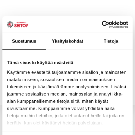
Skip
to
content
Suostumus
Yksityiskohdat
Tietoja
ETUSIVU
PALVELUT
Tämä sivusto käyttää evästeitä
Käytämme evästeitä tarjoamamme sisällön ja mainosten
räätälöimiseen, sosiaalisen median ominaisuuksien
YHTEYSTIEDOT
YRITYS
tukemiseen ja kävijämäärämme analysoimiseen. Lisäksi
jaamme sosiaalisen median, mainosalan ja analytiikka-
alan kumppaneillemme tietoja siitä, miten käytät
sivustoamme. Kumppanimme voivat yhdistää näitä
tietoja muihin tietoihin, joita olet antanut heille tai joita on
kerätty, kun olet käyttänyt heidän palvelujaan.
Valitun kaltaisia tuotteita ei löytynyt.