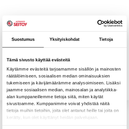
Skip
to
content
Suostumus
Yksityiskohdat
Tietoja
ETUSIVU
PALVELUT
Tämä sivusto käyttää evästeitä
Käytämme evästeitä tarjoamamme sisällön ja mainosten
räätälöimiseen, sosiaalisen median ominaisuuksien
YHTEYSTIEDOT
YRITYS
tukemiseen ja kävijämäärämme analysoimiseen. Lisäksi
jaamme sosiaalisen median, mainosalan ja analytiikka-
alan kumppaneillemme tietoja siitä, miten käytät
sivustoamme. Kumppanimme voivat yhdistää näitä
tietoja muihin tietoihin, joita olet antanut heille tai joita on
kerätty, kun olet käyttänyt heidän palvelujaan.
Valitun kaltaisia tuotteita ei löytynyt.