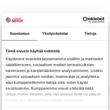
Skip
to
content
Suostumus
Yksityiskohdat
Tietoja
ETUSIVU
PALVELUT
Tämä sivusto käyttää evästeitä
Käytämme evästeitä tarjoamamme sisällön ja mainosten
räätälöimiseen, sosiaalisen median ominaisuuksien
YHTEYSTIEDOT
YRITYS
tukemiseen ja kävijämäärämme analysoimiseen. Lisäksi
jaamme sosiaalisen median, mainosalan ja analytiikka-
alan kumppaneillemme tietoja siitä, miten käytät
sivustoamme. Kumppanimme voivat yhdistää näitä
tietoja muihin tietoihin, joita olet antanut heille tai joita on
kerätty, kun olet käyttänyt heidän palvelujaan.
Valitun kaltaisia tuotteita ei löytynyt.