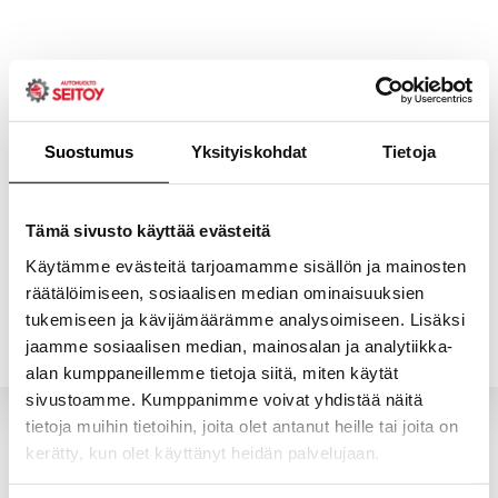
Skip
to
content
Suostumus
Yksityiskohdat
Tietoja
ETUSIVU
PALVELUT
Tämä sivusto käyttää evästeitä
Käytämme evästeitä tarjoamamme sisällön ja mainosten
räätälöimiseen, sosiaalisen median ominaisuuksien
YHTEYSTIEDOT
YRITYS
tukemiseen ja kävijämäärämme analysoimiseen. Lisäksi
jaamme sosiaalisen median, mainosalan ja analytiikka-
alan kumppaneillemme tietoja siitä, miten käytät
sivustoamme. Kumppanimme voivat yhdistää näitä
tietoja muihin tietoihin, joita olet antanut heille tai joita on
kerätty, kun olet käyttänyt heidän palvelujaan.
Valitun kaltaisia tuotteita ei löytynyt.