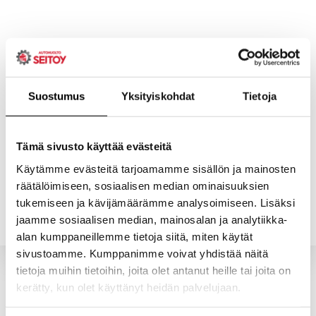
Skip
to
content
Suostumus
Yksityiskohdat
Tietoja
ETUSIVU
PALVELUT
Tämä sivusto käyttää evästeitä
Käytämme evästeitä tarjoamamme sisällön ja mainosten
räätälöimiseen, sosiaalisen median ominaisuuksien
YHTEYSTIEDOT
YRITYS
tukemiseen ja kävijämäärämme analysoimiseen. Lisäksi
jaamme sosiaalisen median, mainosalan ja analytiikka-
alan kumppaneillemme tietoja siitä, miten käytät
sivustoamme. Kumppanimme voivat yhdistää näitä
tietoja muihin tietoihin, joita olet antanut heille tai joita on
kerätty, kun olet käyttänyt heidän palvelujaan.
Valitun kaltaisia tuotteita ei löytynyt.