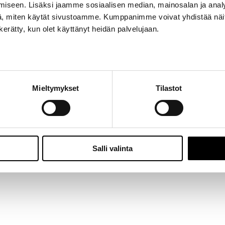
iseen. Lisäksi jaamme sosiaalisen median, mainosalan ja analy
Jalasjärvi: Hallitie 1, 61600 Jalasjärvi | Avoinna: Ma-Pe 8:00 – 16:00 |
06 457 506
, miten käytät sivustoamme. Kumppanimme voivat yhdistää näitä t
© 2024 - Seitoy Oy | Desing by
KOKO-Markkinointi
n kerätty, kun olet käyttänyt heidän palvelujaan.
Facebook
Instagram
Mieltymykset
Tilastot
Salli valinta