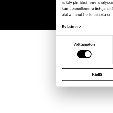
ja kävijämäärämme analysoim
kumppaneillemme tietoja siitä
olet antanut heille tai joita o
Evästeet >
Suostumuksen
Välttämätön
valinta
Kiellä