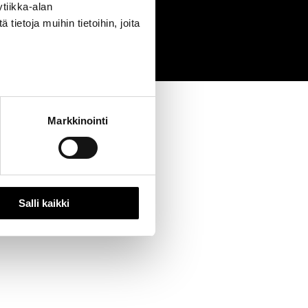
tiikka-alan
0
ietoja muihin tietoihin, joita
Markkinointi
Salli kaikki