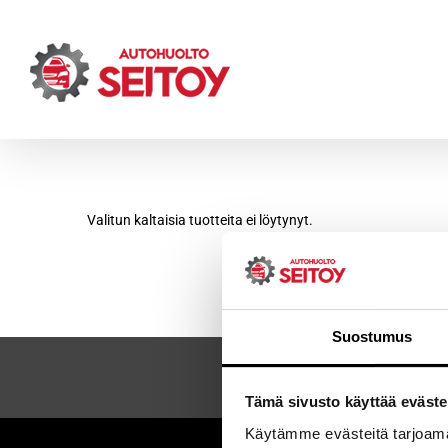
Skip
to
content
Valitun kaltaisia tuotteita ei löytynyt.
Suostumus
Tämä sivusto käyttää eväste
Käytämme evästeitä tarjoama
Sei