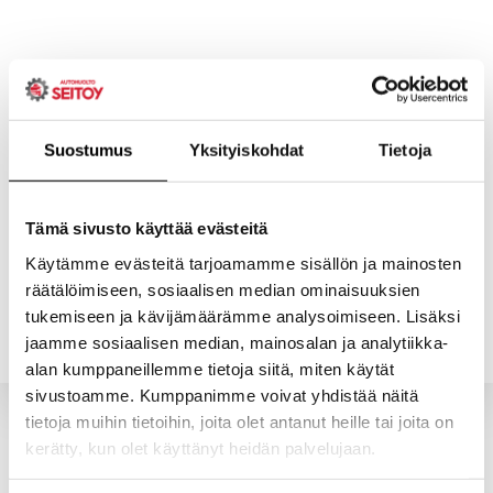
Skip
to
content
Suostumus
Yksityiskohdat
Tietoja
ETUSIVU
PALVELUT
Tämä sivusto käyttää evästeitä
Käytämme evästeitä tarjoamamme sisällön ja mainosten
räätälöimiseen, sosiaalisen median ominaisuuksien
YHTEYSTIEDOT
YRITYS
tukemiseen ja kävijämäärämme analysoimiseen. Lisäksi
jaamme sosiaalisen median, mainosalan ja analytiikka-
alan kumppaneillemme tietoja siitä, miten käytät
sivustoamme. Kumppanimme voivat yhdistää näitä
tietoja muihin tietoihin, joita olet antanut heille tai joita on
kerätty, kun olet käyttänyt heidän palvelujaan.
Valitun kaltaisia tuotteita ei löytynyt.