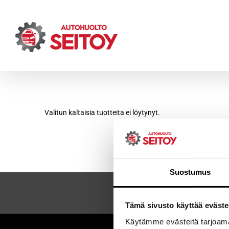
Skip
to
content
Valitun kaltaisia tuotteita ei löytynyt.
Suostumus
Tämä sivusto käyttää eväste
Käytämme evästeitä tarjoama
Sei