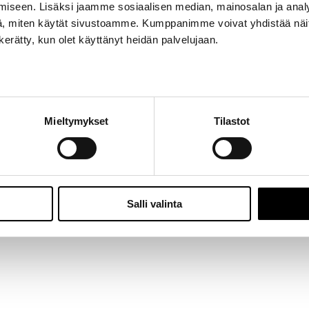
iseen. Lisäksi jaamme sosiaalisen median, mainosalan ja analy
Jalasjärvi: Hallitie 1, 61600 Jalasjärvi | Avoinna: Ma-Pe 8:00 – 16:00 |
06 457 506
, miten käytät sivustoamme. Kumppanimme voivat yhdistää näitä t
© 2024 - Seitoy Oy | Desing by
KOKO-Markkinointi
n kerätty, kun olet käyttänyt heidän palvelujaan.
Facebook
Instagram
Mieltymykset
Tilastot
Salli valinta