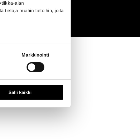
tiikka-alan
0
ietoja muihin tietoihin, joita
Markkinointi
Salli kaikki