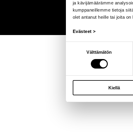
ja kävijämäärämme analysoim
kumppaneillemme tietoja siitä
olet antanut heille tai joita o
Evästeet >
Suostumuksen
Välttämätön
valinta
Kiellä