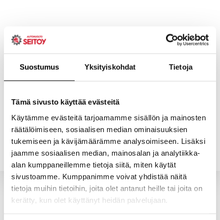
Skip
to
content
Suostumus
Yksityiskohdat
Tietoja
ETUSIVU
PALVELUT
Tämä sivusto käyttää evästeitä
Käytämme evästeitä tarjoamamme sisällön ja mainosten
räätälöimiseen, sosiaalisen median ominaisuuksien
YHTEYSTIEDOT
YRITYS
tukemiseen ja kävijämäärämme analysoimiseen. Lisäksi
jaamme sosiaalisen median, mainosalan ja analytiikka-
alan kumppaneillemme tietoja siitä, miten käytät
sivustoamme. Kumppanimme voivat yhdistää näitä
tietoja muihin tietoihin, joita olet antanut heille tai joita on
kerätty, kun olet käyttänyt heidän palvelujaan.
Valitun kaltaisia tuotteita ei löytynyt.