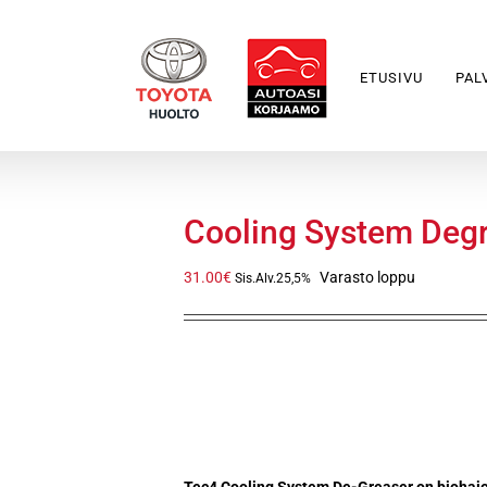
ETUSIVU
PAL
Cooling System Deg
31.00
€
Varasto loppu
Sis.Alv.25,5%
Öljyperäisten epäpuhtau
jäähdytysjärjestelmästä
Tec4 Cooling System De-Greaser on biohajoa