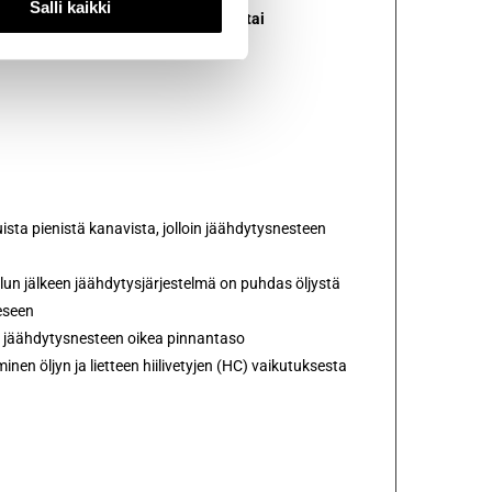
Salli kaikki
 vaurioituneista kannentiivisteistä tai
n seuraavat edut ohjeiden
sta pienistä kanavista, jolloin jäähdytysnesteen
elun jälkeen jäähdytysjärjestelmä on puhdas öljystä
eseen
a jäähdytysnesteen oikea pinnantaso
en öljyn ja lietteen hiilivetyjen (HC) vaikutuksesta