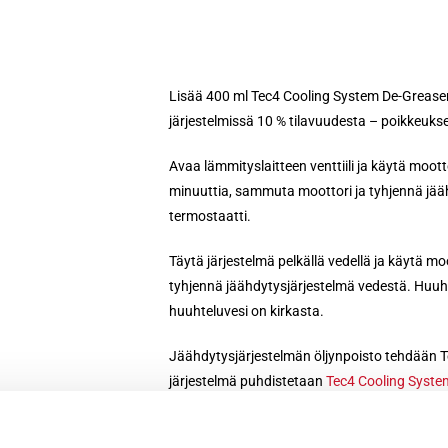
Käyttö
Lisää 400 ml Tec4 Cooling System De-Greaser
järjestelmissä 10 % tilavuudesta – poikkeuksel
Avaa lämmityslaitteen venttiili ja käytä moot
minuuttia, sammuta moottori ja tyhjennä jääh
termostaatti.
Täytä järjestelmä pelkällä vedellä ja käytä m
tyhjennä jäähdytysjärjestelmä vedestä. Huuhd
huuhteluvesi on kirkasta.
Jäähdytysjärjestelmän öljynpoisto tehdään T
järjestelmä puhdistetaan
Tec4 Cooling System
Tec4 Cooling System De-Greaser ei vahingoita 