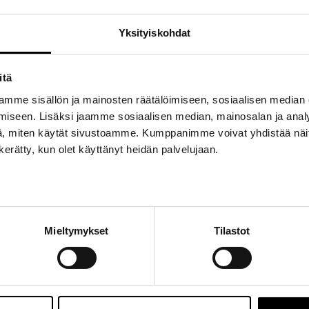
pitkäikäisille jäähdytysnesteille (mm. G12).
Yksityiskohdat
Tuote on yhteensopiva kaikkien etyleeni- ja p
kanssa.
itä
Tuotetunnus (SKU):
605517
mme sisällön ja mainosten räätälöimiseen, sosiaalisen median
Osasto:
TEC4
iseen. Lisäksi jaamme sosiaalisen median, mainosalan ja analy
Avainsana tuotteelle
TEC4
, miten käytät sivustoamme. Kumppanimme voivat yhdistää näitä t
n kerätty, kun olet käyttänyt heidän palvelujaan.
Mieltymykset
Tilastot
räisten epäpuhtauksien poistoon jäähdyt
 System De-Greaser on biohajoava ja vesiliukoinen, tehokas puhdistu