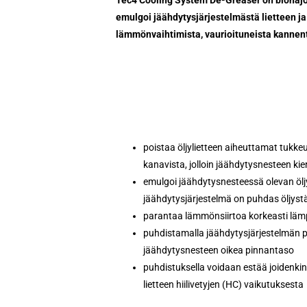
emulgoi jäähdytysjärjestelmästä lietteen ja
lämmönvaihtimista, vaurioituneista kannentii
Tec4 Cooling System De-
seuraavat edut ohjeiden 
poistaa öljylietteen aiheuttamat tukke
kanavista, jolloin jäähdytysnesteen ki
emulgoi jäähdytysnesteessä olevan öljy
jäähdytysjärjestelmä on puhdas öljyst
parantaa lämmönsiirtoa korkeasti läm
puhdistamalla jäähdytysjärjestelmän p
jäähdytysnesteen oikea pinnantaso
puhdistuksella voidaan estää joidenki
lietteen hiilivetyjen (HC) vaikutuksesta