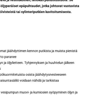
 öljyperäiset epäpuhtaudet, jotka johtuvat vuotavista
visteistä tai sylinteriputkien kavitoitumisesta.
Greaserilla
saavutetaan
mukaisesti käytettynä:
umat jäähdyttimen kennon putkista ja muista pienistä
erto paranee
n ja öljylietteen. Tyhjennyksen ja huuhtelun jälkeen
ä
pökuormitetuista osista jäähdytysnesteeseen
aisuntasäiliö voidaan nähdä ja tarkistaa
n vesipumpun muovi- ja kumiosien syöpyminen öljyn ja