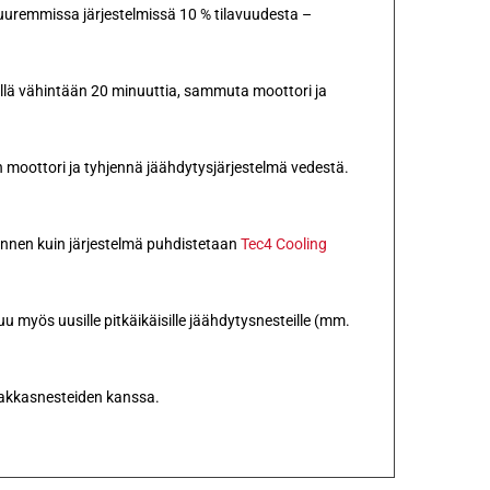
suuremmissa järjestelmissä 10 % tilavuudesta –
nillä vähintään 20 minuuttia, sammuta moottori ja
n moottori ja tyhjennä jäähdytysjärjestelmä vedestä.
ennen kuin järjestelmä puhdistetaan
Tec4 Cooling
u myös uusille pitkäikäisille jäähdytysnesteille (mm.
 pakkasnesteiden kanssa.