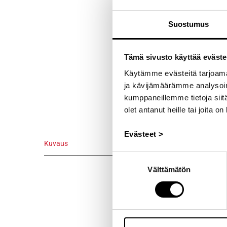
Suostumus
Tämä sivusto käyttää eväste
Käytämme evästeitä tarjoama
ja kävijämäärämme analysoim
kumppaneillemme tietoja siitä
olet antanut heille tai joita o
Evästeet >
Kuvaus
Suostumuksen
Kuvaus
Välttämätön
valinta
Öljype
Tec4 Cooling