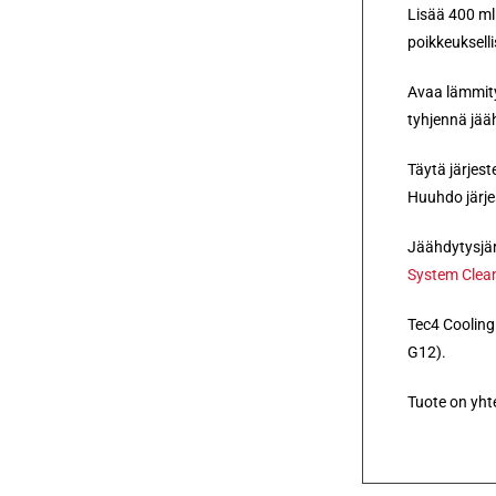
Lisää 400 ml
poikkeukselli
Avaa lämmity
tyhjennä jää
Täytä järjes
Huuhdo järje
Jäähdytysjär
System Clean
Tec4 Cooling 
G12).
Tuote on yht