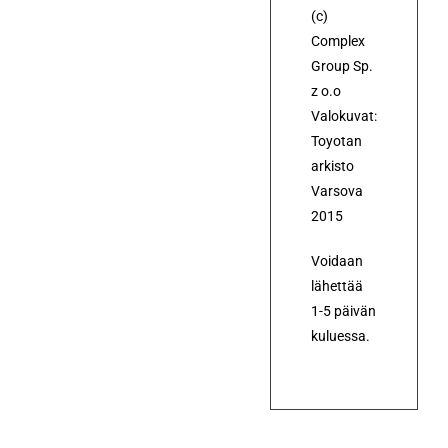
(c)
Complex
Group Sp.
z o.o
Valokuvat:
Toyotan
arkisto
Varsova
2015
Voidaan
lähettää
1-5 päivän
kuluessa.