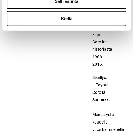
Salli valinta
Kuvaus
Kiellä
95-
sivuinen
kirja
Corollan
historiasta
1966-
2016.
Sisällys:
– Toyota
Corolla
Suomessa
–
Menestystä
kuudella
vuosikymmenellä