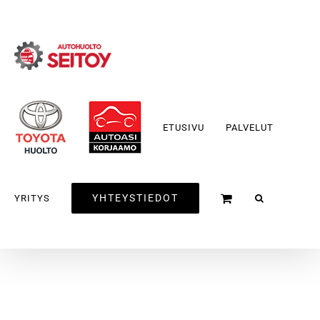
Skip
to
content
ETUSIVU
PALVELUT
YHTEYSTIEDOT
YRITYS