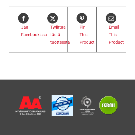
Jaa
Twiittaa
Pin
Email
Facebookissa
tästä
This
This
tuotteesta
Product
Product