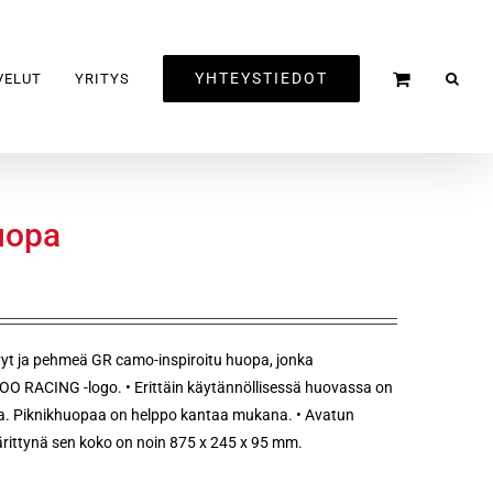
YHTEYSTIEDOT
VELUT
YRITYS
uopa
 ja pehmeä GR camo-inspiroitu huopa, jonka
O RACING -logo. • Erittäin käytännöllisessä huovassa on
. Piknikhuopaa on helppo kantaa mukana. • Avatun
rittynä sen koko on noin 875 x 245 x 95 mm.