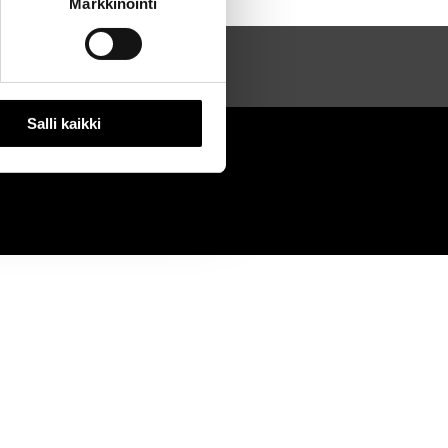
Markkinointi
Salli kaikki
2020
0