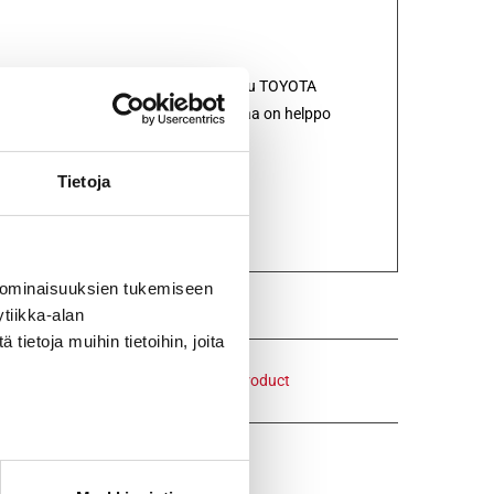
jonka tarrasuojaläppään on printattu TOYOTA
a ja mukava kantokahva. Piknikhuopaa on helppo
ko on noin 875 x 245 x 95 mm.
Tietoja
 ominaisuuksien tukemiseen
tiikka-alan
ietoja muihin tietoihin, joita
Email This Product