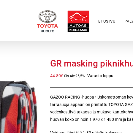
ETUSIVU
PAL
GR masking piknikh
44.80
€
Varasto loppu
Sis.Alv.25,5%
GAZOO RACING -huopa • Uskomattoman kevyt
tarrasuojaläppään on printattu TOYOTA GAZO
vedenkestävä takaosa ja mukava kantokahva
huovan koko on noin 1 970 x 1 480 mm ja kää
Voidaan lähettää 1-30 päivän kuluessa.