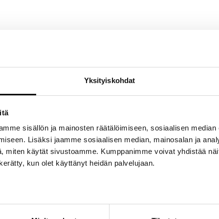
G -huopa • Uskomattoman kevyt ja pehmeä GR camo-inspiroitu huopa, 
 -logo. • Erittäin käytännöllisessä huovassa on vedenkestävä takaos
a. • Avatun huovan koko on noin 1 970 x 1 480 mm ja käärittynä sen ko
Yksityiskohdat
ttää 1-30 päivän kuluessa.
itä
mme sisällön ja mainosten räätälöimiseen, sosiaalisen median
iseen. Lisäksi jaamme sosiaalisen median, mainosalan ja analy
, miten käytät sivustoamme. Kumppanimme voivat yhdistää näitä t
n kerätty, kun olet käyttänyt heidän palvelujaan.
Twiittaa tästä tuotteesta
Pin This Product