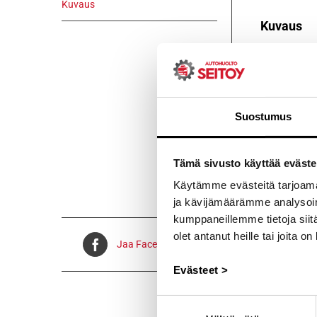
Kuvaus
Kuvaus
GAZOO RACIN
GAZOO RACING
kantaa mukan
Suostumus
Voidaan lähe
Tämä sivusto käyttää eväste
Käytämme evästeitä tarjoama
ja kävijämäärämme analysoim
kumppaneillemme tietoja siitä
olet antanut heille tai joita o
Jaa Facebookissa
Evästeet >
Suostumuksen