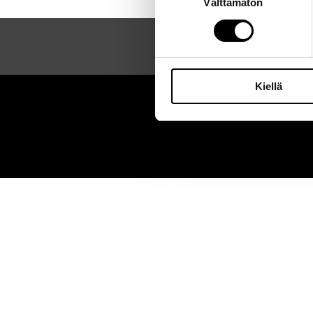
Välttämätön
valinta
Kiellä
Sei