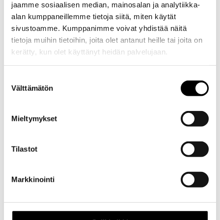
jaamme sosiaalisen median, mainosalan ja analytiikka-
alan kumppaneillemme tietoja siitä, miten käytät
sivustoamme. Kumppanimme voivat yhdistää näitä
tietoja muihin tietoihin, joita olet antanut heille tai joita on
kerätty, kun olet käyttänyt heidän palvelujaan.
Evästeet >
Suostumuksen
Välttämätön
valinta
Mieltymykset
Tilastot
Markkinointi
Kuvaus
Kuvaus