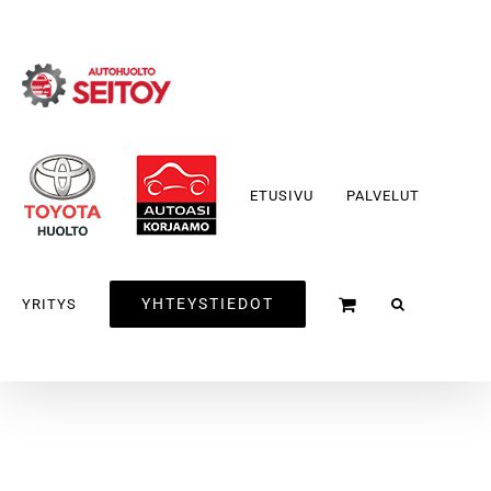
Skip
to
content
ETUSIVU
PALVELUT
YHTEYSTIEDOT
YRITYS