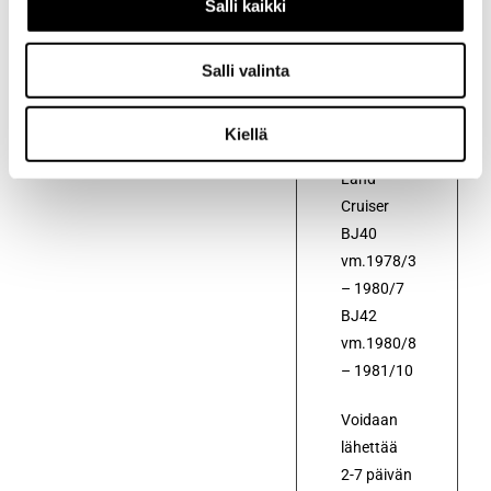
Salli kaikki
Alkuperäinen
kytkimen
työsylinterin
Salli valinta
korjaussarja
autoihin
Kiellä
Toyota
Land
Cruiser
BJ40
vm.1978/3
– 1980/7
BJ42
vm.1980/8
– 1981/10
Voidaan
lähettää
2-7 päivän