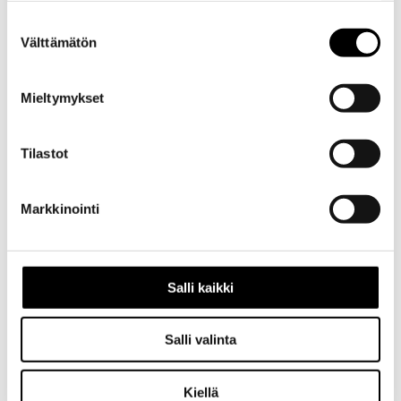
Evästeet >
Suostumuksen
Välttämätön
valinta
Mieltymykset
Tilastot
Kuvaus
Markkinointi
Kuvaus
Alkuperäinen
öljynsuodatin
Salli kaikki
autoon
Toyota
Crown
Salli valinta
RS40,
RS41 ja
Kiellä