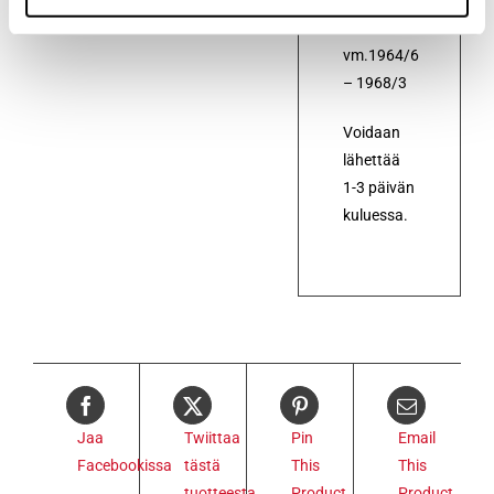
RS46
vm.1964/6
– 1968/3
Voidaan
lähettää
1-3 päivän
kuluessa.
Jaa
Twiittaa
Pin
Email
Facebookissa
tästä
This
This
tuotteesta
Product
Product