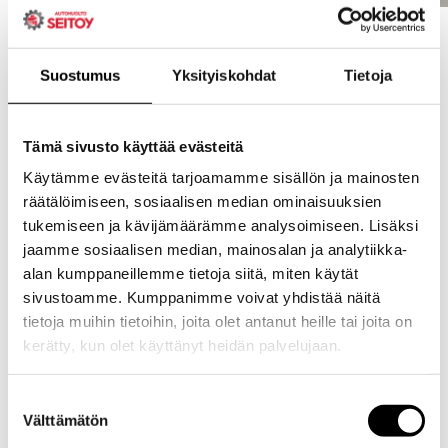
Suostumus
Yksityiskohdat
Tietoja
Tämä sivusto käyttää evästeitä
Käytämme evästeitä tarjoamamme sisällön ja mainosten
räätälöimiseen, sosiaalisen median ominaisuuksien
tukemiseen ja kävijämäärämme analysoimiseen. Lisäksi
jaamme sosiaalisen median, mainosalan ja analytiikka-
alan kumppaneillemme tietoja siitä, miten käytät
sivustoamme. Kumppanimme voivat yhdistää näitä
tietoja muihin tietoihin, joita olet antanut heille tai joita on
kerätty, kun olet käyttänyt heidän palvelujaan.
Evästeet >
Suostumuksen
Välttämätön
valinta