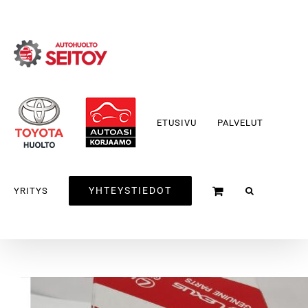
Skip
to
content
ETUSIVU
PALVELUT
YHTEYSTIEDOT
YRITYS