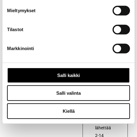
Mieltymykset
Kuvaus
Tilastot
Kuvaus
Alkuperäinen
Markkinointi
polttoainesuodatin
autoon
Toyota
Salli kaikki
Corona
RT40
Salli valinta
vm.1964/9
– 1970/1
Kiellä
Voidaan
lähettää
2-14