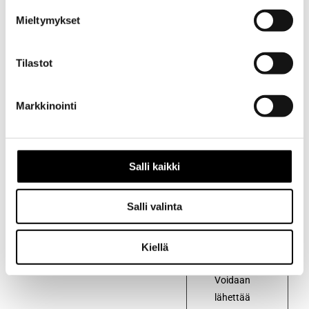
Mieltymykset
Tilastot
Kuvaus
Markkinointi
Kuvaus
RAM-
kiinnike
Salli kaikki
varsi
125mm.
Salli valinta
Levyjen
ø63mm,
Kiellä
B-kuula
Voidaan
lähettää