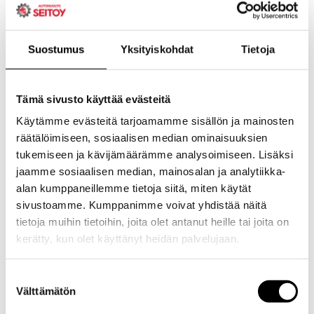
Suostumus
Yksityiskohdat
Tietoja
Tämä sivusto käyttää evästeitä
Käytämme evästeitä tarjoamamme sisällön ja mainosten
räätälöimiseen, sosiaalisen median ominaisuuksien
tukemiseen ja kävijämäärämme analysoimiseen. Lisäksi
jaamme sosiaalisen median, mainosalan ja analytiikka-
alan kumppaneillemme tietoja siitä, miten käytät
sivustoamme. Kumppanimme voivat yhdistää näitä
tietoja muihin tietoihin, joita olet antanut heille tai joita on
kerätty, kun olet käyttänyt heidän palvelujaan.
Evästeet >
Suostumuksen
Välttämätön
valinta