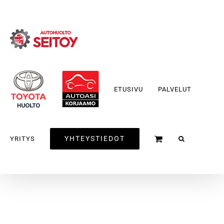
Skip
to
content
ETUSIVU
PALVELUT
YHTEYSTIEDOT
YRITYS