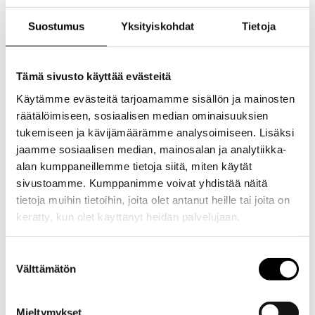
Suostumus
Yksityiskohdat
Tietoja
Tämä sivusto käyttää evästeitä
Käytämme evästeitä tarjoamamme sisällön ja mainosten
räätälöimiseen, sosiaalisen median ominaisuuksien
tukemiseen ja kävijämäärämme analysoimiseen. Lisäksi
jaamme sosiaalisen median, mainosalan ja analytiikka-
alan kumppaneillemme tietoja siitä, miten käytät
sivustoamme. Kumppanimme voivat yhdistää näitä
tietoja muihin tietoihin, joita olet antanut heille tai joita on
kerätty, kun olet käyttänyt heidän palvelujaan.
Evästeet >
Suostumuksen
Välttämätön
valinta
Mieltymykset