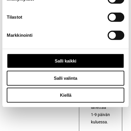
Tilastot
Kuvaus
Markkinointi
Kuvaus
RAM-
kiinnityslevy
Salli kaikki
50x43mm,Garmin
Zumo,TomTom
Salli valinta
Urban/Rider,
B-kuula
Kiellä
Voidaan
lähettää
1-9 päivän
kuluessa.