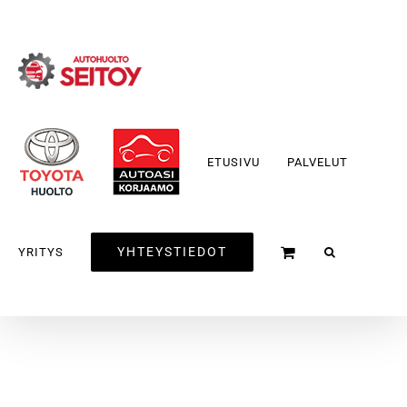
Skip
to
content
ETUSIVU
PALVELUT
YHTEYSTIEDOT
YRITYS