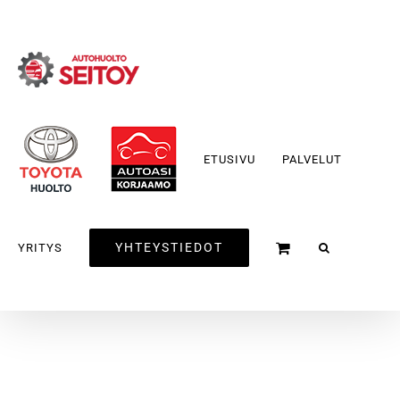
Skip
to
content
ETUSIVU
PALVELUT
YHTEYSTIEDOT
YRITYS