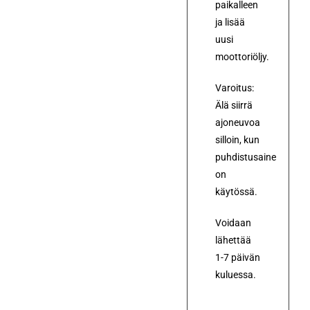
paikalleen
ja lisää
uusi
moottoriöljy.
Varoitus:
Älä siirrä
ajoneuvoa
silloin, kun
puhdistusaine
on
käytössä.
Voidaan
lähettää
1-7 päivän
kuluessa.