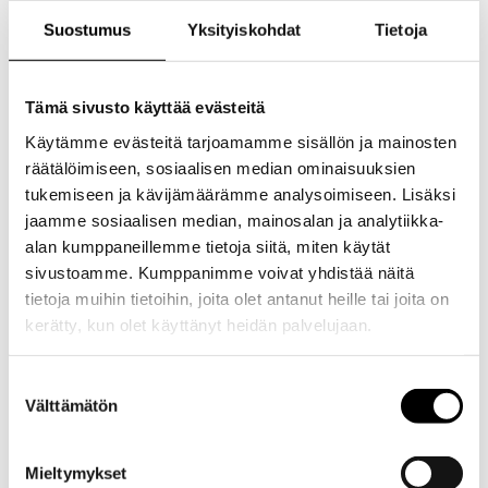
Suostumus
Yksityiskohdat
Tietoja
Tämä sivusto käyttää evästeitä
Käytämme evästeitä tarjoamamme sisällön ja mainosten
räätälöimiseen, sosiaalisen median ominaisuuksien
tukemiseen ja kävijämäärämme analysoimiseen. Lisäksi
jaamme sosiaalisen median, mainosalan ja analytiikka-
alan kumppaneillemme tietoja siitä, miten käytät
sivustoamme. Kumppanimme voivat yhdistää näitä
tietoja muihin tietoihin, joita olet antanut heille tai joita on
kerätty, kun olet käyttänyt heidän palvelujaan.
Evästeet >
Suostumuksen
Välttämätön
valinta
Mieltymykset