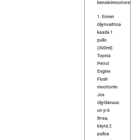
bensiinimoottoreille.
1. Ennen
öljynvaihtoa
kaada 1
pullo
(300ml)
Toyota
Petrol
Engine
Flush
moottoriin.
Jos
öljytilavuus
on yi 6
litraa,
käytä 2
pulloa