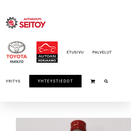
Skip
to
content
ETUSIVU
PALVELUT
YHTEYSTIEDOT
YRITYS