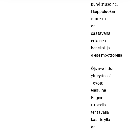
puhdistusaine.
Huippuluokan
tuotetta
on
saatavana
erikseen
bensiini- ja
dieselmoottoreille
Öljynvaihdon
yhteydessä
Toyota
Genuine
Engine
Flush:lla
tehtävällä
käsittelyllä
on