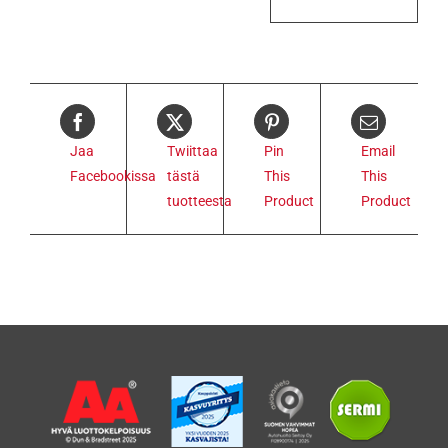
Jaa
Twiittaa
Pin
Email
Facebookissa
tästä
This
This
tuotteesta
Product
Product