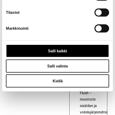
Tilastot
Markkinointi
Salli kaikki
Kuvaus
Kuvaus
Salli valinta
Toyota
Petrol
Kiellä
Engine
Flush –
moottorin
sisätilan ja
voitelujärjestelmän