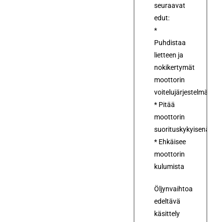
seuraavat
edut:
*
Puhdistaa
lietteen ja
nokikertymät
moottorin
voitelujärjestelmästä​
* Pitää
moottorin
suorituskykyisenä
* Ehkäisee
moottorin
kulumista
Öljynvaihtoa
edeltävä
käsittely