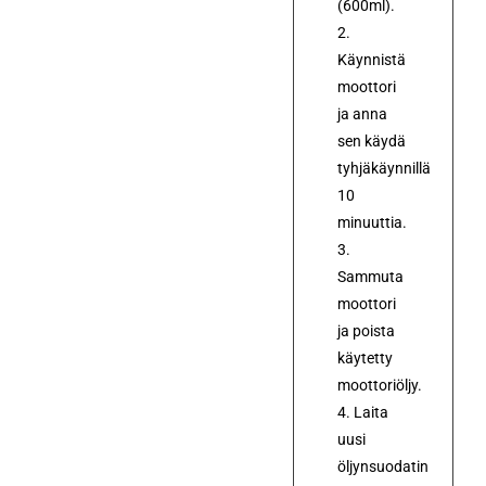
(600ml).
2.
Käynnistä
moottori
ja anna
sen käydä
tyhjäkäynnillä
10
minuuttia.
3.
Sammuta
moottori
ja poista
käytetty
moottoriöljy.
4. Laita
uusi
öljynsuodatin