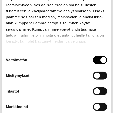
räätälöimiseen, sosiaalisen median ominaisuuksien
tukemiseen ja kävijämäärämme analysoimiseen. Lisäksi
jaamme sosiaalisen median, mainosalan ja analytiikka-
alan kumppaneillemme tietoja siitä, miten käytät
sivustoamme. Kumppanimme voivat yhdistää näitä
tietoja muihin tietoihin, joita olet antanut heille tai joita on
kerätty, kun olet käyttänyt heidän palvelujaan.
Evästeet >
Suostumuksen
Välttämätön
valinta
Mieltymykset
Kuvaus
Tilastot
Kuvaus
Toyotan
Markkinointi
alkuperäinen