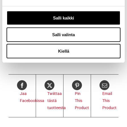
vaihteistoliima.
Voidaan
Salli kaikki
lähettää
1-5 päivän
Salli valinta
kuluessa.
Kiellä
Jaa
Twiittaa
Pin
Email
Facebookissa
tästä
This
This
tuotteesta
Product
Product