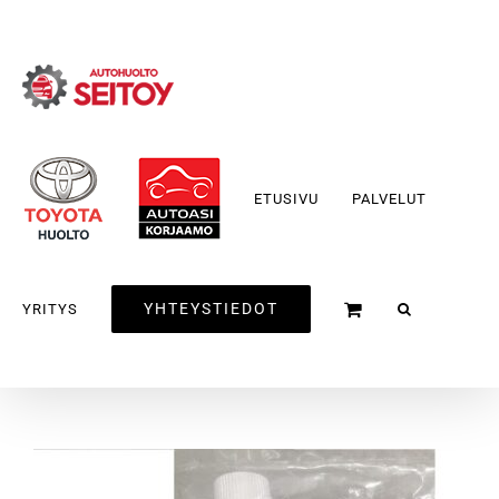
Skip
to
content
ETUSIVU
PALVELUT
YHTEYSTIEDOT
YRITYS