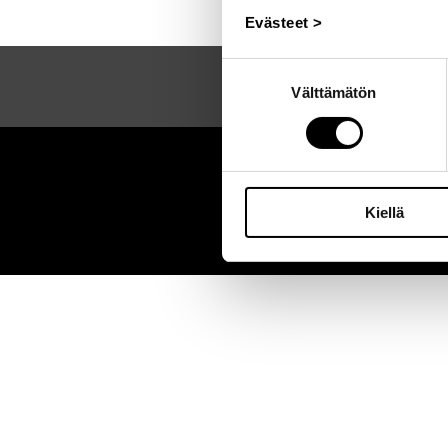
Evästeet >
Suostumuksen
Välttämätön
valinta
Sei
Kiellä