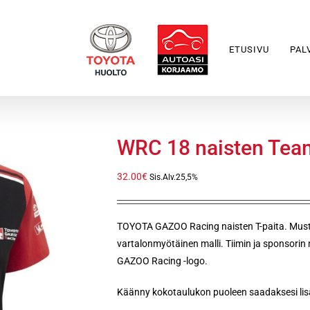
ETUSIVU
PAL
WRC 18 naisten Team
32.00
€
Sis.Alv.25,5%
TOYOTA GAZOO Racing naisten T-paita. Musta 
vartalonmyötäinen malli. Tiimin ja sponsorin
GAZOO Racing -logo.
Käänny kokotaulukon puoleen saadaksesi lisä