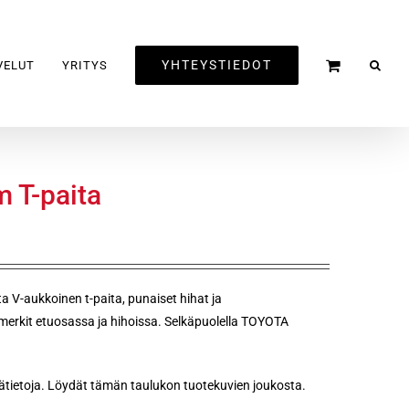
YHTEYSTIEDOT
VELUT
YRITYS
 T-paita
V-aukkoinen t-paita, punaiset hihat ja
 merkit etuosassa ja hihoissa. Selkäpuolella TOYOTA
tietoja. Löydät tämän taulukon tuotekuvien joukosta.