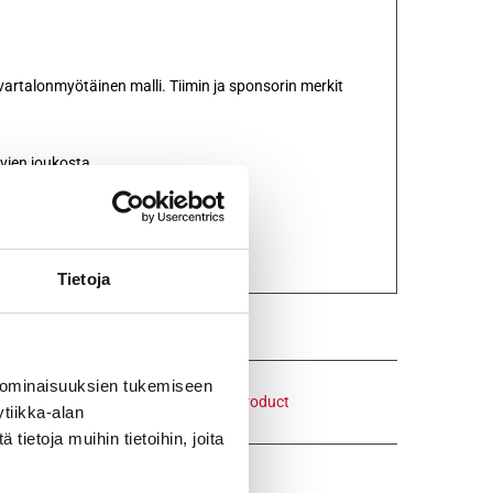
artalonmyötäinen malli. Tiimin ja sponsorin merkit
vien joukosta.
Tietoja
 ominaisuuksien tukemiseen
Email This Product
tiikka-alan
ietoja muihin tietoihin, joita