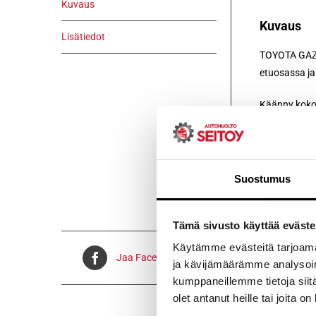
Kuvaus
Kuvaus
Lisätiedot
TOYOTA GAZOO
etuosassa ja
Käänny kokot
Voidaan lähe
Suostumus
Tämä sivusto käyttää eväste
Käytämme evästeitä tarjoama
Jaa Facebookissa
ja kävijämäärämme analysoim
kumppaneillemme tietoja siitä
olet antanut heille tai joita o