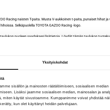
 Racing naisten T-paita. Musta V-aukkoinen t-paita, punaiset hihat ja v
 hihoissa. Selkäpuolella TOYOTA GAZOO Racing -logo.
aulukon puoleen saadaksesi lisätietoja. Löydät tämän taulukon tuoteku
ttää 7-30 päivän kuluessa.
Yksityiskohdat
itä
mme sisällön ja mainosten räätälöimiseen, sosiaalisen median
Twiittaa tästä tuotteesta
Pin This Product
iseen. Lisäksi jaamme sosiaalisen median, mainosalan ja analy
, miten käytät sivustoamme. Kumppanimme voivat yhdistää näitä t
n kerätty, kun olet käyttänyt heidän palvelujaan.