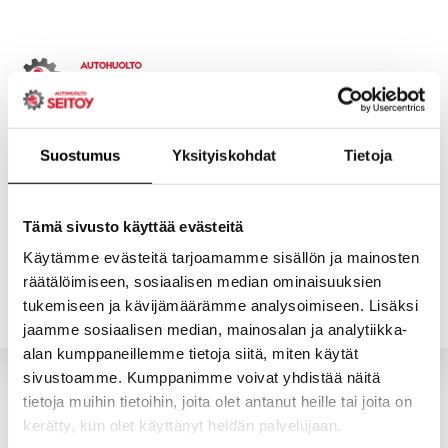
Skip
to
content
Suostumus
Yksityiskohdat
Tietoja
ETUSIVU
PALVELUT
Tämä sivusto käyttää evästeitä
Käytämme evästeitä tarjoamamme sisällön ja mainosten
YHTEYSTIEDOT
YRITYS
räätälöimiseen, sosiaalisen median ominaisuuksien
tukemiseen ja kävijämäärämme analysoimiseen. Lisäksi
jaamme sosiaalisen median, mainosalan ja analytiikka-
alan kumppaneillemme tietoja siitä, miten käytät
sivustoamme. Kumppanimme voivat yhdistää näitä
tietoja muihin tietoihin, joita olet antanut heille tai joita on
Ostoskori on tyhjä.
kerätty, kun olet käyttänyt heidän palvelujaan.