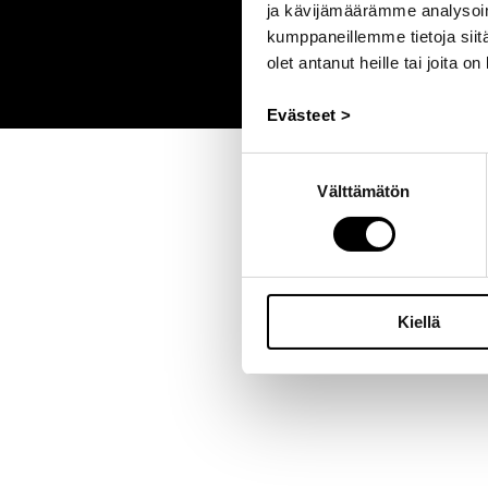
ja kävijämäärämme analysoim
kumppaneillemme tietoja siitä
olet antanut heille tai joita o
Evästeet >
Suostumuksen
Välttämätön
valinta
Kiellä