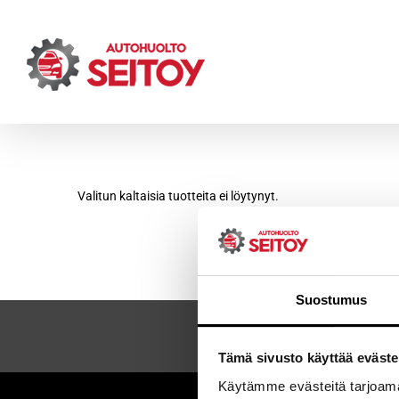
Skip
to
content
Valitun kaltaisia tuotteita ei löytynyt.
Suostumus
Tämä sivusto käyttää eväste
Käytämme evästeitä tarjoama
Sei