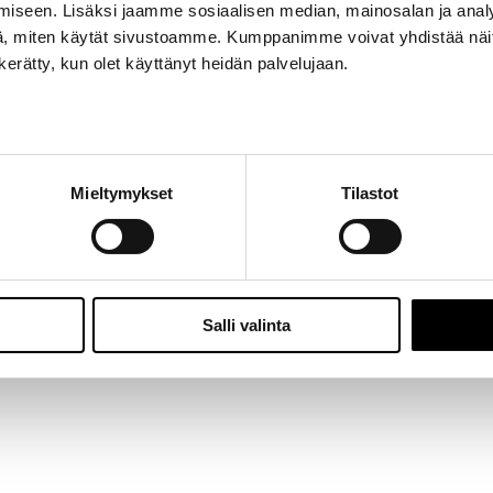
iseen. Lisäksi jaamme sosiaalisen median, mainosalan ja analy
Jalasjärvi: Hallitie 1, 61600 Jalasjärvi | Avoinna: Ma-Pe 8:00 – 16:00 |
06 457 506
, miten käytät sivustoamme. Kumppanimme voivat yhdistää näitä t
© 2024 - Seitoy Oy | Desing by
KOKO-Markkinointi
n kerätty, kun olet käyttänyt heidän palvelujaan.
Facebook
Instagram
Mieltymykset
Tilastot
Salli valinta