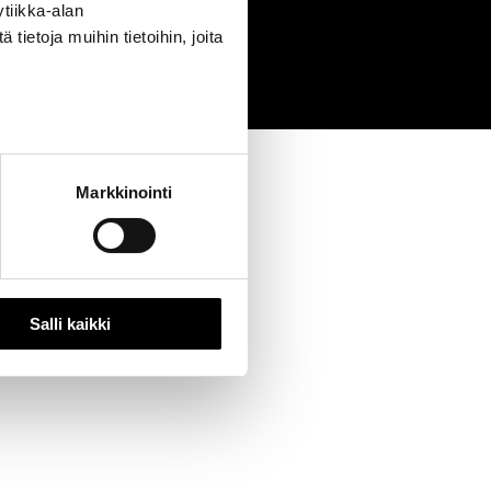
tiikka-alan
0
ietoja muihin tietoihin, joita
Markkinointi
Salli kaikki