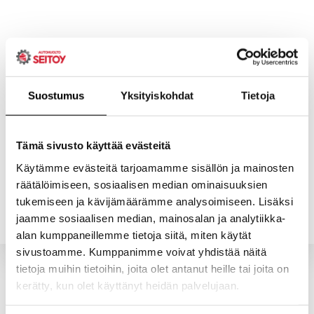
Skip
to
content
Suostumus
Yksityiskohdat
Tietoja
ETUSIVU
PALVELUT
Tämä sivusto käyttää evästeitä
Käytämme evästeitä tarjoamamme sisällön ja mainosten
räätälöimiseen, sosiaalisen median ominaisuuksien
YRITYS
YHTEYSTIEDOT
tukemiseen ja kävijämäärämme analysoimiseen. Lisäksi
jaamme sosiaalisen median, mainosalan ja analytiikka-
alan kumppaneillemme tietoja siitä, miten käytät
sivustoamme. Kumppanimme voivat yhdistää näitä
tietoja muihin tietoihin, joita olet antanut heille tai joita on
kerätty, kun olet käyttänyt heidän palvelujaan.
Valitun kaltaisia tuotteita ei löytynyt.