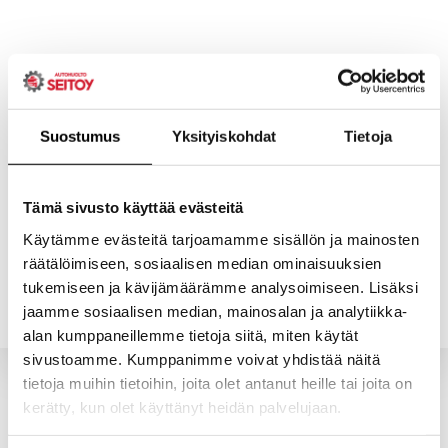
Skip
to
content
Suostumus
Yksityiskohdat
Tietoja
ETUSIVU
PALVELUT
Tämä sivusto käyttää evästeitä
Käytämme evästeitä tarjoamamme sisällön ja mainosten
räätälöimiseen, sosiaalisen median ominaisuuksien
YHTEYSTIEDOT
YRITYS
tukemiseen ja kävijämäärämme analysoimiseen. Lisäksi
jaamme sosiaalisen median, mainosalan ja analytiikka-
alan kumppaneillemme tietoja siitä, miten käytät
sivustoamme. Kumppanimme voivat yhdistää näitä
tietoja muihin tietoihin, joita olet antanut heille tai joita on
kerätty, kun olet käyttänyt heidän palvelujaan.
Valitun kaltaisia tuotteita ei löytynyt.