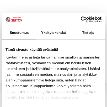
Skip
to
content
Suostumus
Yksityiskohdat
Tietoja
ETUSIVU
PALVELUT
Tämä sivusto käyttää evästeitä
Käytämme evästeitä tarjoamamme sisällön ja mainosten
räätälöimiseen, sosiaalisen median ominaisuuksien
YHTEYSTIEDOT
YRITYS
tukemiseen ja kävijämäärämme analysoimiseen. Lisäksi
jaamme sosiaalisen median, mainosalan ja analytiikka-
alan kumppaneillemme tietoja siitä, miten käytät
sivustoamme. Kumppanimme voivat yhdistää näitä
tietoja muihin tietoihin, joita olet antanut heille tai joita on
kerätty, kun olet käyttänyt heidän palvelujaan.
Valitun kaltaisia tuotteita ei löytynyt.