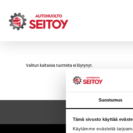
Skip
to
content
Valitun kaltaisia tuotteita ei löytynyt.
Suostumus
Tämä sivusto käyttää eväste
Käytämme evästeitä tarjoama
Sei