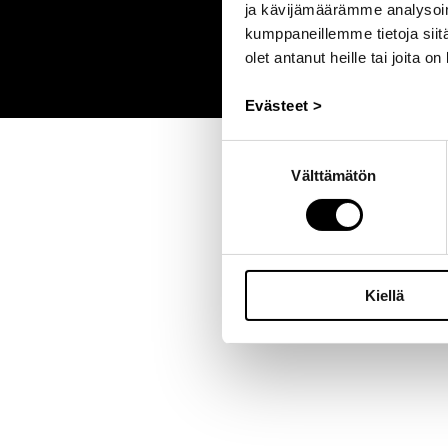
ja kävijämäärämme analysoim
kumppaneillemme tietoja siitä
olet antanut heille tai joita o
Evästeet >
Suostumuksen
Välttämätön
valinta
Kiellä