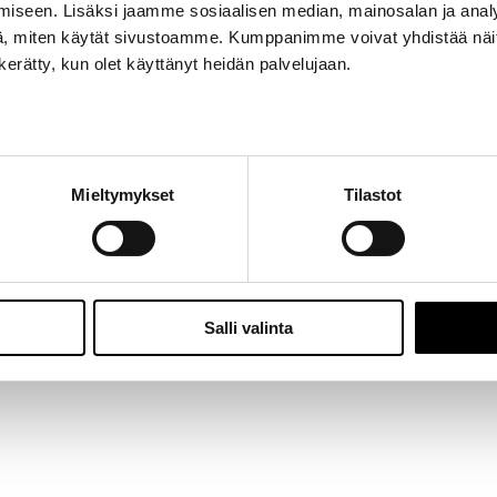
iseen. Lisäksi jaamme sosiaalisen median, mainosalan ja analy
Jalasjärvi: Hallitie 1, 61600 Jalasjärvi | Avoinna: Ma-Pe 8:00 – 16:00 |
06 457 506
, miten käytät sivustoamme. Kumppanimme voivat yhdistää näitä t
© 2024 - Seitoy Oy | Desing by
KOKO-Markkinointi
n kerätty, kun olet käyttänyt heidän palvelujaan.
Facebook
Instagram
Mieltymykset
Tilastot
Salli valinta