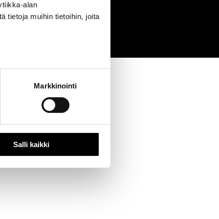
tiikka-alan
0
ietoja muihin tietoihin, joita
Markkinointi
Salli kaikki