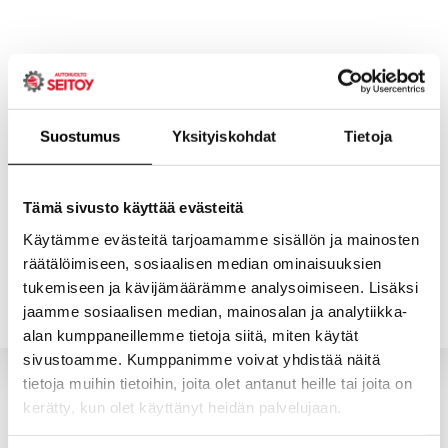
Skip
to
content
Suostumus
Yksityiskohdat
Tietoja
ETUSIVU
PALVELUT
Tämä sivusto käyttää evästeitä
Käytämme evästeitä tarjoamamme sisällön ja mainosten
räätälöimiseen, sosiaalisen median ominaisuuksien
YHTEYSTIEDOT
YRITYS
tukemiseen ja kävijämäärämme analysoimiseen. Lisäksi
jaamme sosiaalisen median, mainosalan ja analytiikka-
alan kumppaneillemme tietoja siitä, miten käytät
sivustoamme. Kumppanimme voivat yhdistää näitä
tietoja muihin tietoihin, joita olet antanut heille tai joita on
kerätty, kun olet käyttänyt heidän palvelujaan.
Valitun kaltaisia tuotteita ei löytynyt.